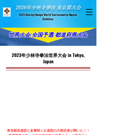
​ 2026年少林寺拳法 東京都大会
​2023 Shorinji Kempo World Tournament in Nippon
Budokan
世界大会/全国予選/都道府県大会
2023年少林寺拳法世界大会 in Tokyo,
Japan
東京錦糸道院と多摩桜ヶ丘道院の大根役者が聞いた！！