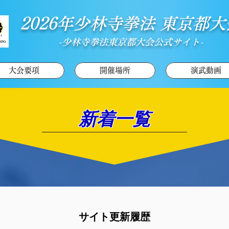
​ 2026年少林寺拳法 東京都
​-少林寺拳法東京都大会公式サイト-
大会要項
開催場所
演武動画
​新着一覧
​サイト更新履歴